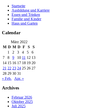
Skip
Startseite
to
Ausbildung und Karriere
content
Essen und Trinken
Familie und Kinder
Haus und Garten
Calendar
März 2022
M
D
M
D
F
S
S
1
2
3
4
5
6
7
8
9
10
11
12
13
14
15
16
17
18
19
20
21
22
23
24
25
26
27
28
29
30
31
« Feb.
Apr. »
Archives
Februar 2026
Oktober 2025
Juli 2025